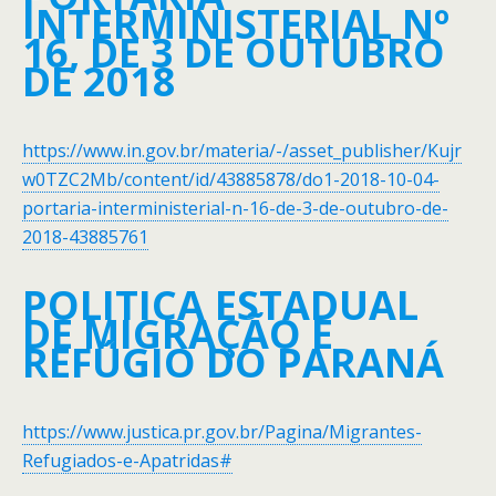
INTERMINISTERIAL Nº
16, DE 3 DE OUTUBRO
DE 2018
https://www.in.gov.br/materia/-/asset_publisher/Kujr
w0TZC2Mb/content/id/43885878/do1-2018-10-04-
portaria-interministerial-n-16-de-3-de-outubro-de-
2018-43885761
POLITICA ESTADUAL
DE MIGRAÇÃO E
REFÚGIO DO PARANÁ
https://www.justica.pr.gov.br/Pagina/Migrantes-
Refugiados-e-Apatridas#