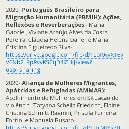
2020-
Português Brasileiro para
Migração Humanitária (PBMIH): Ações,
Reflexões e Reverberações
– Maria
Gabriel, Viviane Araújo Alves da Costa
Pereira, Cláudia Helena Daher e Maria
Cristina Figueiredo Silva-
https://drive.google.com/file/d/1LoI0yyX16v
V6Nb2_RpRvvKSCqD4lZ_kJ/view?
usp=sharing
2020-
Aliança de Mulheres Migrantes,
Apátridas e Refugiadas (AMMAR):
Acolhimento de Mulheres em Situação de
Violência- Tatyana Scheila Friedrich, Elaine
Cristina Schmitt Ragnini, Priscila Ferreira
Fortini e Manuela Busato-
https://drive.google.com/file/d/1UrMJYRZJt