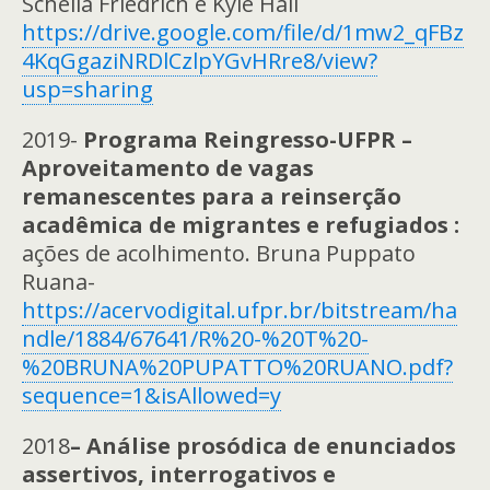
Scheila Friedrich e Kyle Hall
https://drive.google.com/file/d/1mw2_qFBz
4KqGgaziNRDlCzlpYGvHRre8/view?
usp=sharing
2019-
Programa Reingresso-UFPR –
Aproveitamento de vagas
remanescentes para a reinserção
acadêmica de migrantes e refugiados :
ações de acolhimento. Bruna Puppato
Ruana-
https://acervodigital.ufpr.br/bitstream/ha
ndle/1884/67641/R%20-%20T%20-
%20BRUNA%20PUPATTO%20RUANO.pdf?
sequence=1&isAllowed=y
2018
–
Análise prosódica de enunciados
assertivos, interrogativos e