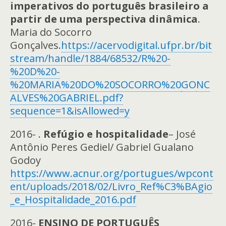
imperativos do português brasileiro a
partir de uma perspectiva dinâmica
.
Maria do Socorro
Gonçalves.
https://acervodigital.ufpr.br/bit
stream/handle/1884/68532/R%20-
%20D%20-
%20MARIA%20DO%20SOCORRO%20
GO
NC
ALVES%20GABRIEL.pdf?
sequence=1&isAllowed=y
2016- .
Refúgio e hospitalidade
– José
Antônio Peres Gediel/ Gabriel Gualano
Godoy
https://www.acnur.org/portugues/wpcont
ent/uploads/2018/02/Livro_Ref%C3%BAgio
_e_Hospitalidade_2016.pdf
2016-
ENSINO DE PORTUGUÊS