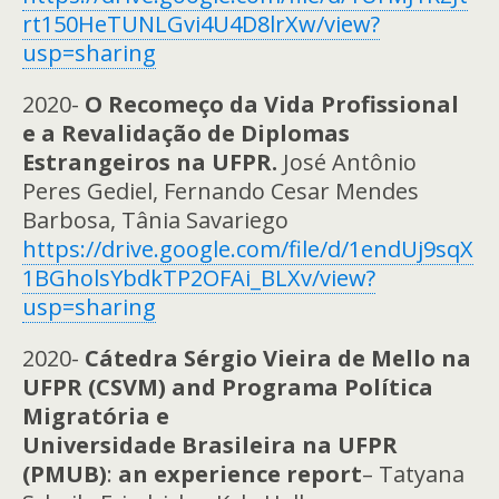
rt150HeTUNLGvi4U4D8lrXw/view?
usp=sharing
2020-
O Recomeço da Vida Profissional
e a Revalidação de Diplomas
Estrangeiros na UFPR.
José Antônio
Peres Gediel, Fernando Cesar Mendes
Barbosa, Tânia Savariego
https://drive.google.com/file/d/1endUj9sqX
1BGholsYbdkTP2OFAi_BLXv/view?
usp=sharing
2020-
Cátedra Sérgio Vieira de Mello na
UFPR (CSVM) and Programa Política
Migratória e
Universidade Brasileira na UFPR
(PMUB)
:
an experience report
– Tatyana