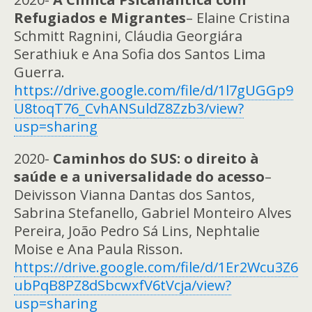
Refugiados e Migrantes
– Elaine Cristina
Schmitt Ragnini, Cláudia Georgiára
Serathiuk e Ana Sofia dos Santos Lima
Guerra.
https://drive.google.com/file/d/1l7gUGGp9
U8toqT76_CvhANSuldZ8Zzb3/view?
usp=sharing
2020-
Caminhos do SUS: o direito à
saúde e a universalidade do acesso
–
Deivisson Vianna Dantas dos Santos,
Sabrina Stefanello, Gabriel Monteiro Alves
Pereira, João Pedro Sá Lins, Nephtalie
Moise e Ana Paula Risson.
https://drive.google.com/file/d/1Er2Wcu3Z6
ubPqB8PZ8dSbcwxfV6tVcja/view?
usp=sharing