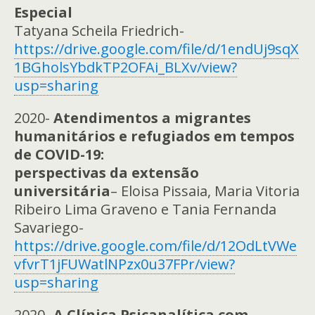
Especial
Tatyana Scheila Friedrich-
https://drive.google.com/file/d/1endUj9sqX
1BGholsYbdkTP2OFAi_BLXv/view?
usp=sharing
2020-
Atendimentos a migrantes
humanitários e refugiados em tempos
de COVID-19:
perspectivas da extensão
universitária
– Eloisa Pissaia, Maria Vitoria
Ribeiro Lima Graveno e Tania Fernanda
Savariego-
https://drive.google.com/file/d/12OdLtVWe
vfvrT1jFUWatlNPzx0u37FPr/view?
usp=sharing
2020-
A Clínica Psicanalítica com