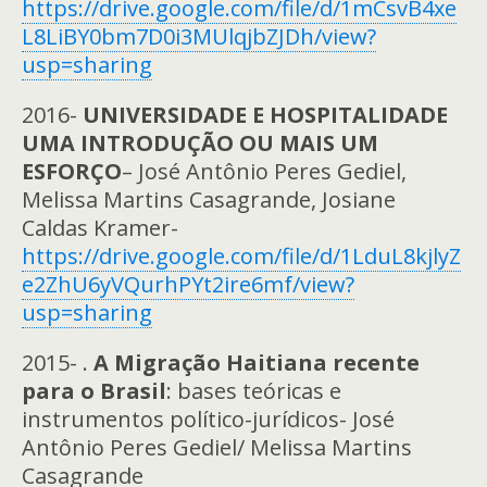
https://drive.google.com/file/d/1mCsvB4xe
L8LiBY0bm7D0i3MUlqjbZJDh/view?
usp=sharing
2016-
UNIVERSIDADE E HOSPITALIDADE
UMA INTRODUÇÃO OU MAIS UM
ESFORÇO
– José Antônio Peres Gediel,
Melissa Martins Casagrande, Josiane
Caldas Kramer-
https://drive.google.com/file/d/1LduL8kjlyZ
e2ZhU6yVQurhPYt2ire6mf/view?
usp=sharing
2015- .
A Migração Haitiana recente
para o Brasil
: bases teóricas e
instrumentos político-jurídicos- José
Antônio Peres Gediel/ Melissa Martins
Casagrande