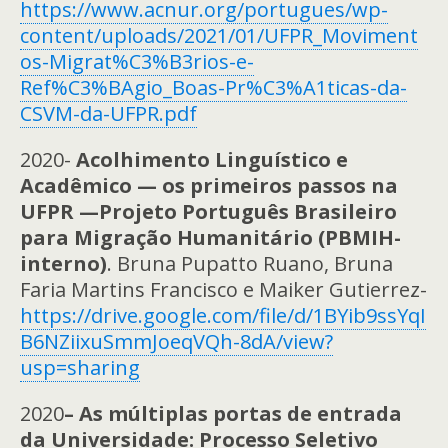
https://www.acnur.org/portugues/wp-
content/uploads/2021/01/UFPR_Moviment
os-Migrat%C3%B3rios-e-
Ref%C3%BAgio_Boas-Pr%C3%A1ticas-da-
CSVM-da-UFPR.pdf
2020-
Acolhimento Linguístico e
Acadêmico — os primeiros passos na
UFPR —Projeto Português Brasileiro
para Migração Humanitário (PBMIH-
interno)
. Bruna Pupatto Ruano, Bruna
Faria Martins Francisco e Maiker Gutierrez-
https://drive.google.com/file/d/1BYib9ssYqI
B6NZiixuSmmJoeqVQh-8dA/view?
usp=sharing
2020
– As múltiplas portas de entrada
da Universidade: Processo Seletivo