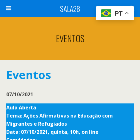
SALA28
PT
EVENTOS
Eventos
07/10/2021
Aula Aberta
Tema: Ações Afirmativas na Educação com
Migrantes e Refugiados
Data: 07/10/2021, quinta, 10h, on line