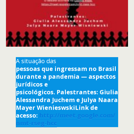
A situação das
pessoas que ingressam no Brasil
durante a pandemia — aspectos
jurídicos e
psicológicos. Palestrantes: Giulia
Alessandra Juchem e Julya Naara
Mayer WienieswskiLink de
acesso:
http://meet.google.com/
nmt-rseg-hcc