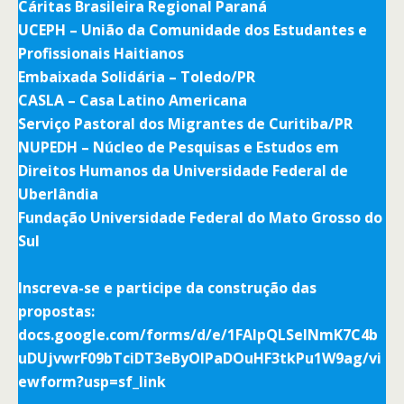
Cáritas Brasileira Regional Paraná
UCEPH – União da Comunidade dos Estudantes e
Profissionais Haitianos
Embaixada Solidária – Toledo/PR
CASLA – Casa Latino Americana
Serviço Pastoral dos Migrantes de Curitiba/PR
NUPEDH – Núcleo de Pesquisas e Estudos em
Direitos Humanos da Universidade Federal de
Uberlândia
Fundação Universidade Federal do Mato Grosso do
Sul
Inscreva-se e participe da construção das
propostas:
docs.google.com/forms/d/e/1FAIpQLSelNmK7C4b
uDUjvwrF09bTciDT3eByOlPaDOuHF3tkPu1W9ag/vi
ewform?usp=sf_link