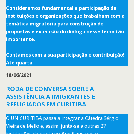
Consideramos fundamental a participação de
instituições e organizações que trabalham com a
temática migratória para construção de
propostas e expansão do diálogo nesse tema tão
importante.
Contamos com a sua participação e contribuição!
Até quarta!
18/06/2021
RODA DE CONVERSA SOBRE A
ASSISTÊNCIA A IMIGRANTES E
REFUGIADOS EM CURITIBA
O UNICURITIBA passa a integrar a Cátedra Sérgio
Vieira de Mello e, assim, junta-se a outras 27
instituições de ponta no Brasil que tem o